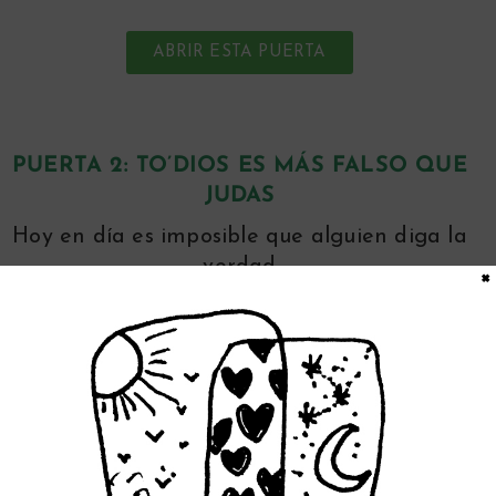
ABRIR ESTA PUERTA
PUERTA 2:
TO’DIOS ES MÁS FALSO QUE
JUDAS
Hoy en día es imposible que alguien diga la
verdad
×