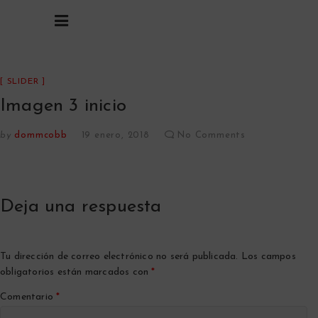
DO
HUMOR,
VERDAD Y
HUMANIDAD
SLIDER
Imagen 3 inicio
by
dommcobb
19 enero, 2018
No Comments
Deja una respuesta
Tu dirección de correo electrónico no será publicada.
Los campos
obligatorios están marcados con
*
Comentario
*